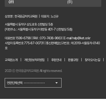
011
(주)
상호명 : 한국응급처치교육원 | 대표자 : 노신규
서울특별시 동작구 상도로 8 신한빌딩 5층
(지번주소 : 서울특별시 동작구 대방동 401-7 신한빌딩 5층)
대표번호 1599-6799
|
FAX : 070-7438-9663
|
E-mail help@ket.or.kr
사업자 등록번호 775-87-00731
|
통신판매업신고번호 : 제 2019-서울동작-0140
호
교육원소개
개인정보처리방침
후원안내
환불규정
찾아오시는길
2023 ⓒ 한국응급처치교육원 All rights reserved.
arrow_drop_down
연관단체선택
---------------