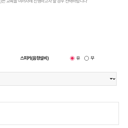
시)는 교육을 여러차례 진행하고자 할 경우 선택바랍니다
스피커(음향설비)
유
무