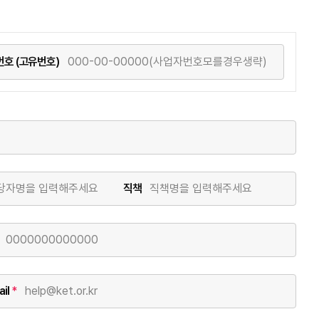
호 (고유번호)
직책
il
*