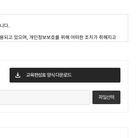
download
교육편성표 양식 다운로드
파일선택