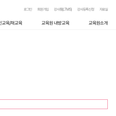
로그인
회원가입
강사통(LTMS)
강사등록신청
자료실
인교육/재교육
교육원 내방교육
교육원소개