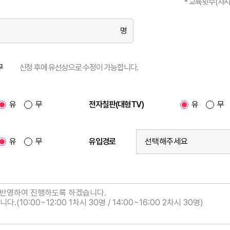
* 교육횟수(차
명
무
신청 후에 유선상으로 수정이 가능합니다.
유
무
전자칠판(대형TV)
유
무
유
무
유입경로