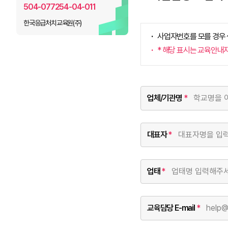
504-077254-04-011
한국응급처치교육원(주)
사업자번호를 모를 경우
* 해당 표시는 교육안내
업체/기관명
*
대표자
*
업태
*
교육담당 E-mail
*