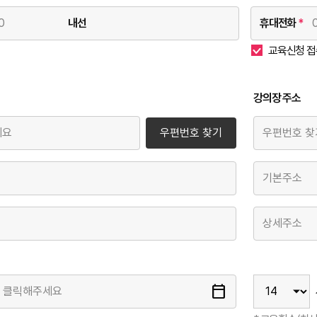
내선
휴대전화
*
교육신청 접수
강의장 주소
우편번호 찾기
calendar_today