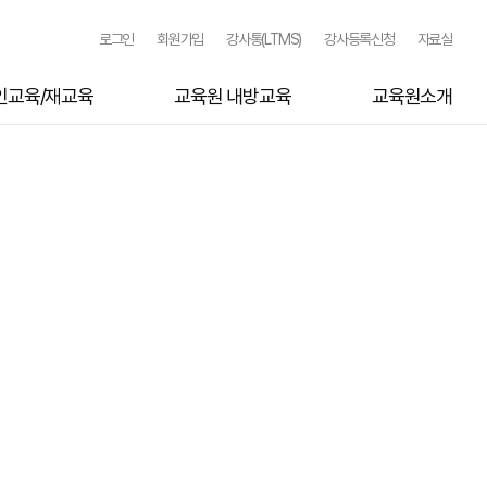
로그인
회원가입
강사통(LTMS)
강사등록신청
자료실
인교육/재교육
교육원 내방교육
교육원소개