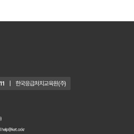
11
|
한국응급처치교육원(주)
)
l help@ket.or.kr