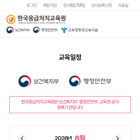
로그인
회원가입
강사통(LTMS)
강사등록신청
자료실
교육일정
한국응급처치교육원은 보건복지부, 행정안전부, 교육청 공식
등록기관입니다
8월
arrow_back_ios_new
2026년
arrow_forward_ios