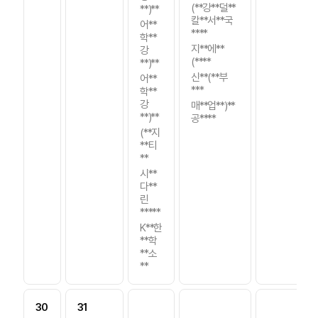
(**강**덜**
**)**
칼**서**국
어**
****
학**
지**에**
강
(****
**)**
신**(**부
어**
***
학**
강
매**업**)**
**)**
공****
(**지
**티
**
시**
다**
린
*****
K**한
**학
**소
**
30
31