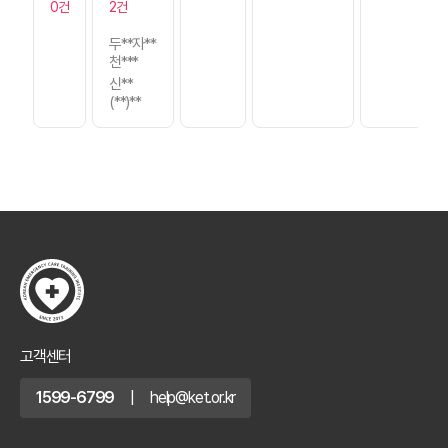
0건
2건
두**자**
천***
신**
(**)**
고객센터
1599-6799
|
help@ket.or.kr