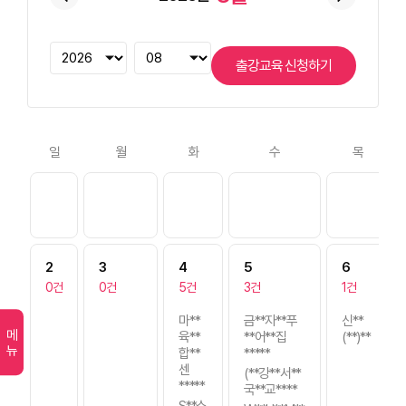
출강교육 신청하기
일
월
화
수
목
2
3
4
5
6
0건
0건
5건
3건
1건
마**
금**자**푸
신**
메뉴
육**
**어**집
(**)**
합**
*****
센
(**강**서**
*****
국**교****
S**스