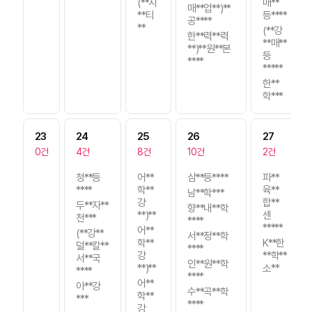
(**지
매**
매**업**)**
**티
등****
공****
**
(**강
한**력**력
**매**
**)**원**본
등
****
*****
한**
학***
23
24
25
26
27
0건
4건
8건
10건
2건
청**등
어**
삼**등****
파**
****
학**
육**
남**학***
강
합**
두**자**
향**내**학
**)**
센
천***
****
*****
어**
(**강**
서**정**학
학**
K**한
덜**칼**
****
강
**학**
서**국
인**원**학
**)**
소**
****
****
어**
아**강
수**곡**학
학**
***
****
강