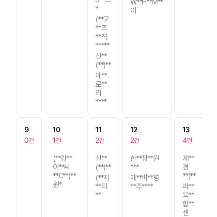
W**H**M**
*
이
(**교
**즈
**직
*****
신**
(**)**
메**
로**
리
****
9
10
11
12
13
0건
1건
2건
2건
4건
(**강**
신**
한**정**원
제**
이**씨
(**)**
***
경
**C**)**
**)**
(**지
에**비**평
원*
**티
**주****
파**
**
육**
합**
센