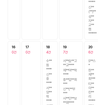
*****
신**
(**)**
성**
자**
교**
캠
******
16
17
18
19
20
0건
0건
4건
7건
6건
수**
서**솜**고
S**스
등
**교****
*
****
제**여**학
한**
신**
****
제**
중
회***
중**업**회
****
***
티**
서**
이**
신**(**부
양**
란**
***
학
리
사**인**보
****
*****
**회****