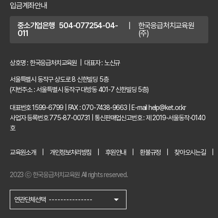
입금계좌안내
중소기업은행 504-077254-04-
|
한국응급처치교육원
011
(주)
상호명 : 한국응급처치교육원 | 대표자 : 노신규
서울특별시 동작구 상도로 8 신한빌딩 5층
(지번주소 : 서울특별시 동작구 대방동 401-7 신한빌딩 5층)
대표번호 1599-6799
|
FAX : 070-7438-9663
|
E-mail help@ket.or.kr
사업자 등록번호 775-87-00731
|
통신판매업신고번호 : 제 2019-서울동작-0140
호
교육원소개
개인정보처리방침
후원안내
환불규정
찾아오시는길
2023 ⓒ 한국응급처치교육원 All rights reserved.
arrow_drop_down
연관단체선택
---------------