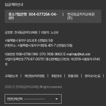
입금계좌안내
중소기업은행 504-077254-04-
|
한국응급처치교육원
011
(주)
상호명 : 한국응급처치교육원 | 대표자 : 노신규
서울특별시 동작구 상도로 8 신한빌딩 5층
(지번주소 : 서울특별시 동작구 대방동 401-7 신한빌딩 5층)
대표번호 1599-6799
|
FAX : 070-7438-9663
|
E-mail help@ket.or.kr
사업자 등록번호 775-87-00731
|
통신판매업신고번호 : 제 2019-서울동작-0140
호
교육원소개
개인정보처리방침
후원안내
환불규정
찾아오시는길
2023 ⓒ 한국응급처치교육원 All rights reserved.
arrow_drop_down
연관단체선택
---------------