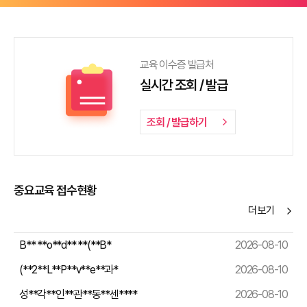
교육 이수증 발급처
실시간 조회 / 발급
조회 / 발급하기
arrow_forward_ios
중요교육 접수현황
더 보기
arrow_forward_ios
B** **o**d** **(**B*
2026-08-10
(**2**L**P**v**e**과*
2026-08-10
성**각**인**관**동**센****
2026-08-10