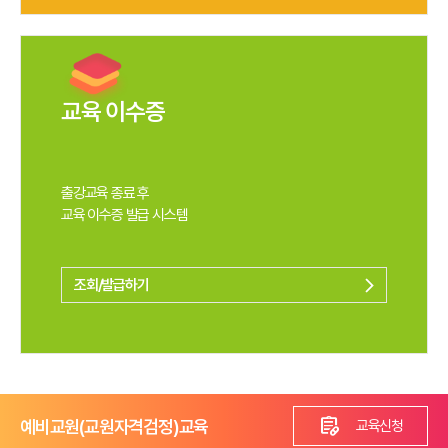
교육 이수증
출강교육 종료 후
교육 이수증 발급 시스템
조회/발급하기
arrow_forward_ios
prescriptions
예비교원(교원자격검정)교육
교육신청