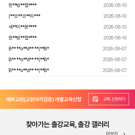
한**방**협****
2026-08-10
(**코**코**리***
2026-08-10
세**이**본****
2026-08-10
한**방**협****
2026-08-10
B** **o**d** **(**B*
2026-08-07
B** **o**d** **(**B*
2026-08-07
B** **o**d** **(**B*
2026-08-07
prescriptions
예비교원(교원자격검증) 개별교육신청
교육 신청하기
찾아가는 출강교육, 출강 갤러리
더 보기
arrow_forward_ios