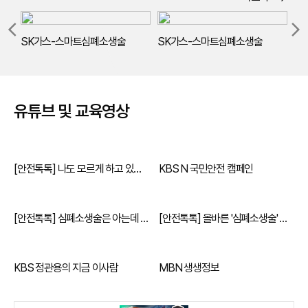
arrow_back_ios
arrow_forward_ios
SK가스-스마트심폐소생술
SK가스-스마트심폐소생술
스
유튜브 및 교육영상
[안전톡톡] 나도 모르게 하고 있는 심정지 유발 습관이 있다?! (KBS Life 119)
KBS N 국민안전 캠페인
[안전톡톡] 심폐소생술은 아는데 자동심장충격기(AED) 사용법 (KBS Life 119)
[안전톡톡] 올바른 '심폐소생술' 교육이 필요한 이유 (KBS Life 119)
KBS 정관용의 지금 이사람
MBN 생생정보