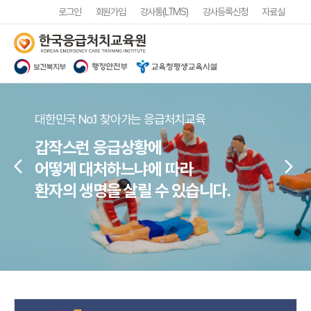
로그인
회원가입
강사통(LTMS)
강사등록신청
자료실
대한민국 No.1 찾아가는 응급처치교육
갑작스런 응급상황에
arrow_back_ios
arrow_forward_ios
어떻게 대처하느냐에 따라
환자의 생명을 살릴 수 있습니다.