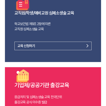
교직원/학생/예비교원 심폐소생술 교육
학교보건법 제9조 2항에 따른
교직원 심폐소생술 교육
교육 신청하기
arrow_forward_ios
기업체/공공기관 출강교육
응급처치 및 심폐소생술 교육 전국단위
출강교육 공식 이수증 발급