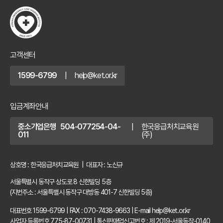
고객센터
1599-6799
|
help@ket.or.kr
입금계좌안내
중소기업은행 504-077254-04-
|
한국응급처치교육원
011
(주)
상호명 : 한국응급처치교육원 | 대표자 : 노신규
서울특별시 동작구 상도로 8 신한빌딩 5층
(지번주소 : 서울특별시 동작구 대방동 401-7 신한빌딩 5층)
대표번호 1599-6799
|
FAX : 070-7438-9663
|
E-mail help@ket.or.kr
사업자 등록번호 775-87-00731
|
통신판매업신고번호 : 제 2019-서울동작-0140