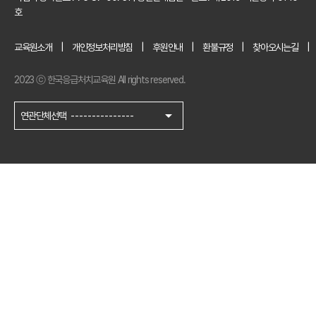
호
교육원소개
개인정보처리방침
후원안내
환불규정
찾아오시는길
2023 ⓒ 한국응급처치교육원 All rights reserved.
arrow_drop_down
연관단체선택
---------------