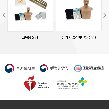
arrow_back_ios
arrow_forward_ios
심폐소생술 마네킹(성인)
교육용 SET